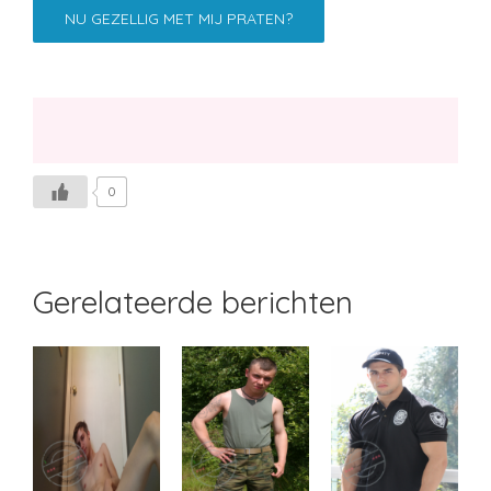
NU GEZELLIG MET MIJ PRATEN?
0
Gerelateerde berichten
Eagle
Ronan
Jared