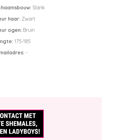
chaamsbouw:
Slank
eur haar:
Zwart
eur ogen:
Bruin
ngte:
175-185
mailadres:
-