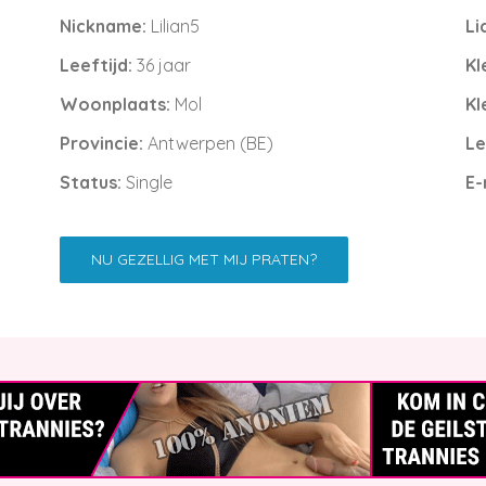
Nickname:
Lilian5
Li
Leeftijd:
36 jaar
Kl
Woonplaats:
Mol
Kl
Provincie:
Antwerpen (BE)
Le
Status:
Single
E-
NU GEZELLIG MET MIJ PRATEN?