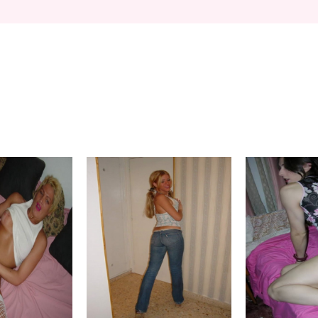
raldine29
Kylie
A