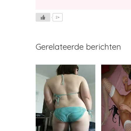
2+
Gerelateerde berichten
Sofia1
Marguerite36
Ge