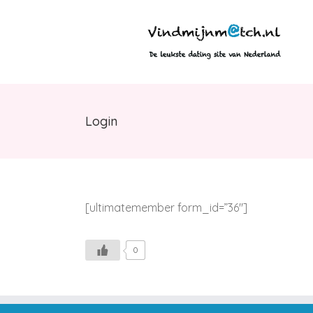
Skip
to
content
Login
[ultimatemember form_id=”36″]
0