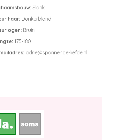
chaamsbouw:
Slank
eur haar:
Donkerblond
eur ogen:
Bruin
ngte:
175-180
mailadres:
adrie@spannende-liefde.nl