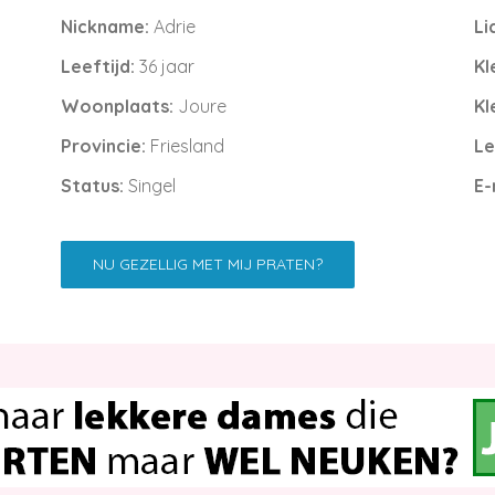
Nickname:
Adrie
Li
Leeftijd:
36 jaar
Kl
Woonplaats:
Joure
Kl
Provincie:
Friesland
Le
Status:
Singel
E-
NU GEZELLIG MET MIJ PRATEN?