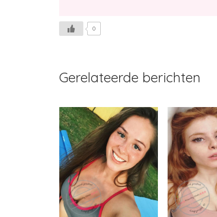
0
Gerelateerde berichten
Nelliep
Likemey