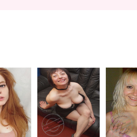
Margje
Stoeibal