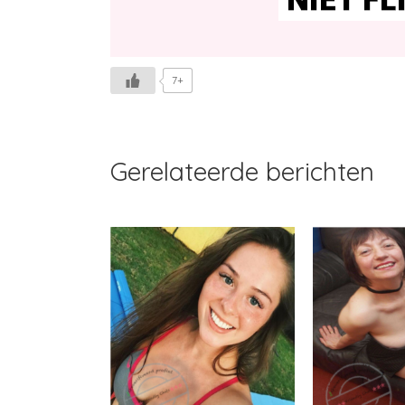
7+
Gerelateerde berichten
Nelliep
Margje
S