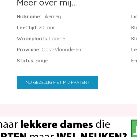
Meer over mij…
Nickname:
Likemey
Li
Leeftijd:
20 jaar
Kl
Woonplaats:
Laarne
Kl
Provincie:
Oost-Vlaanderen
Le
Status:
Singel
E-
NU GEZELLIG MET MIJ PRATEN?