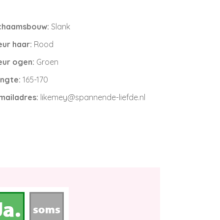
chaamsbouw:
Slank
eur haar:
Rood
eur ogen:
Groen
ngte:
165-170
mailadres:
likemey@spannende-liefde.nl