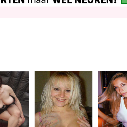
toeibal
Saska