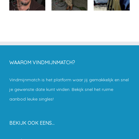
WAAROM VINDMIJNMATCH?
Vindmijnmatch is het platform waar jij gemakkelijk en snel
je gewenste date kunt vinden. Bekijk snel het ruime
aanbod leuke singles!
BEKIJK OOK EENS…