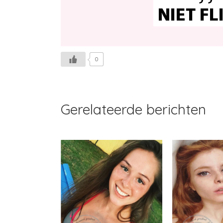
0
Gerelateerde berichten
Nelliep
Likemey