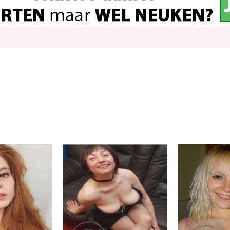
Margje
Stoeibal