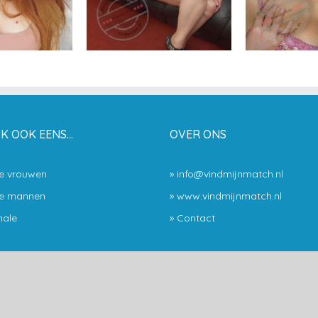
JK OOK EENS…
OVER ONS
le vrouwen
» info@vindmijnmatch.nl
le mannen
» www.vindmijnmatch.nl
ale
»
Contact
atch.nl