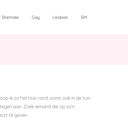
Shemale
Gay
Lesbian
SM
oop ik zo het huis rond, soms ook in de tuin.
l tegen aan. Zoek iemand die op zo’n
urt te geven.