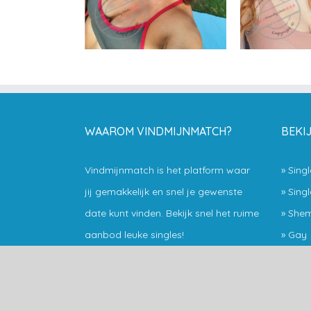
WAAROM VINDMIJNMATCH?
BEKI
Vindmijnmatch is het platform waar
»
Sing
jij gemakkelijk en snel je gewenste
»
Sing
date kunt vinden. Bekijk snel het ruime
»
Shem
aanbod leuke singles!
»
Gay
2017 - 2018 Alle rechten voorbehouden vindmijnm