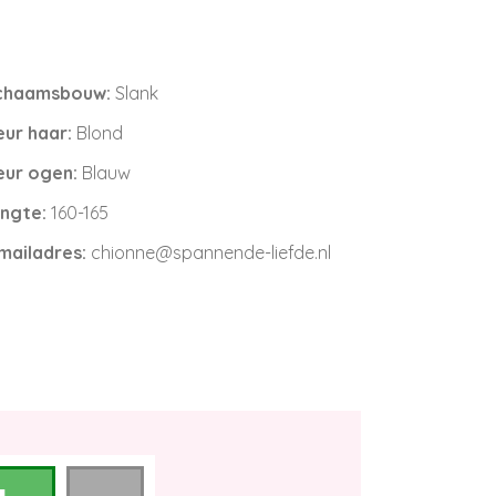
chaamsbouw:
Slank
eur haar:
Blond
eur ogen:
Blauw
ngte:
160-165
mailadres:
chionne@spannende-liefde.nl