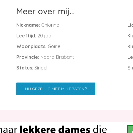
Meer over mij…
Nickname:
Chionne
Li
Leeftijd:
20 jaar
Kl
Woonplaats:
Goirle
Kl
Provincie:
Noord-Brabant
Le
Status:
Singel
E-
NU GEZELLIG MET MIJ PRATEN?