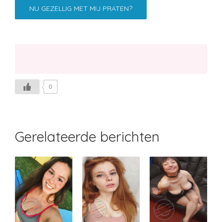
NU GEZELLIG MET MIJ PRATEN?
0
Gerelateerde berichten
Likemey
Margje
Stoeibal