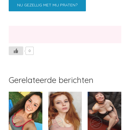
NU GEZELLIG MET MIJ PRATEN?
0
Gerelateerde berichten
Likemey
Margje
Stoeibal