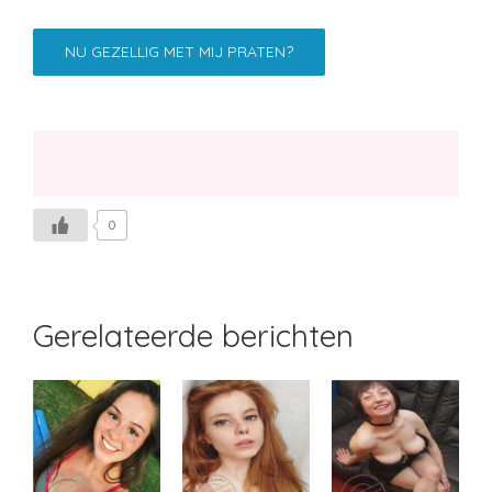
NU GEZELLIG MET MIJ PRATEN?
0
Gerelateerde berichten
Likemey
Margje
Stoeibal