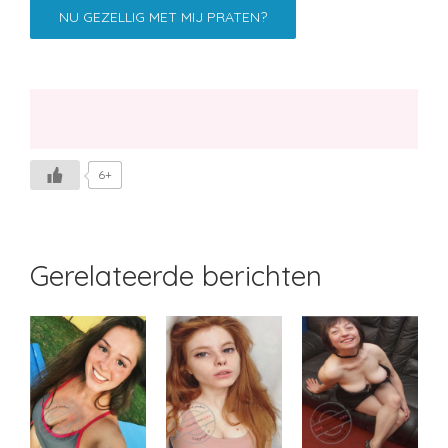
NU GEZELLIG MET MIJ PRATEN?
6+
Gerelateerde berichten
Likemey
Margje
Stoeibal